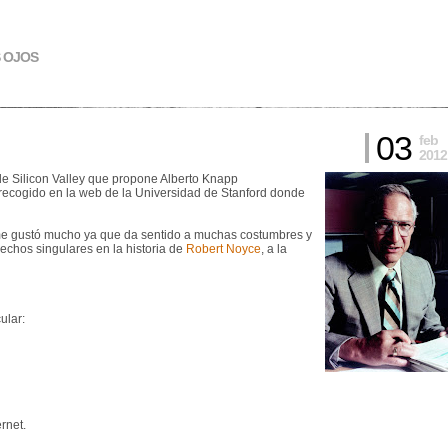
S OJOS
03
feb
2012
s de Silicon Valley que propone Alberto Knapp
tá recogido en la web de la Universidad de Stanford donde
o me gustó mucho ya que da sentido a muchas costumbres y
hechos singulares en la historia de
Robert Noyce
, a la
ular:
rnet.