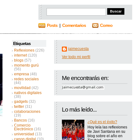
Posts
|
Comentarios
Correo
Etiquetas
jaimecuesta
Reflexiones
(226)
internet
(120)
Ver todo mi perfil
blogs
(57)
momento gurú
(56)
empresa
(48)
Me encontrarás en:
redes sociales
(44)
movilidad
(42)
nativos digitales
(38)
gadgets
(32)
twitter
(31)
Lo más leído...
colaboraciones
(19)
Bancos
(16)
¿Qué es el éxito?
Comercio
Hoy leía las reflexiones
Electrónico
(16)
de Javi Santana en su
universidad
(13)
blog sobre el año en
canon digital
(10)