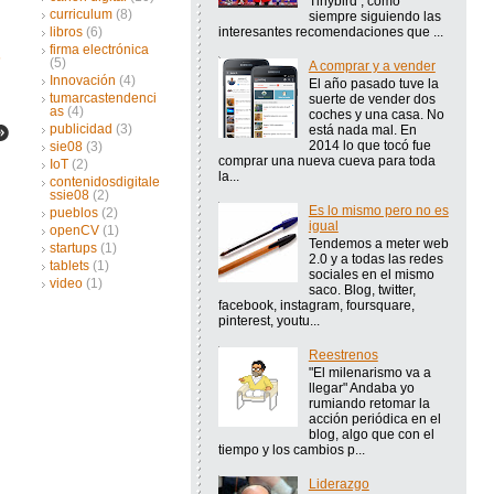
Tinybird , como
curriculum
(8)
siempre siguiendo las
interesantes recomendaciones que ...
libros
(6)
firma electrónica
(5)
A comprar y a vender
Innovación
(4)
El año pasado tuve la
tumarcastendenci
suerte de vender dos
as
(4)
coches y una casa. No
publicidad
(3)
está nada mal. En
2014 lo que tocó fue
sie08
(3)
comprar una nueva cueva para toda
IoT
(2)
la...
contenidosdigitale
ssie08
(2)
Es lo mismo pero no es
pueblos
(2)
igual
openCV
(1)
Tendemos a meter web
startups
(1)
2.0 y a todas las redes
tablets
(1)
sociales en el mismo
video
(1)
saco. Blog, twitter,
facebook, instagram, foursquare,
pinterest, youtu...
Reestrenos
"El milenarismo va a
llegar" Andaba yo
rumiando retomar la
acción periódica en el
blog, algo que con el
tiempo y los cambios p...
Liderazgo