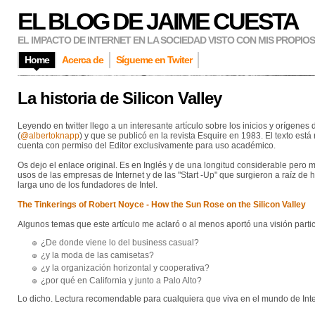
EL BLOG DE JAIME CUESTA
EL IMPACTO DE INTERNET EN LA SOCIEDAD VISTO CON MIS PROPIO
Home
Acerca de
Sígueme en Twiter
La historia de Silicon Valley
Leyendo en twitter llego a un interesante artículo sobre los inicios y orígene
(
@albertoknapp
) y que se publicó en la revista Esquire en 1983. El texto es
cuenta con permiso del Editor exclusivamente para uso académico.
Os dejo el enlace original. Es en Inglés y de una longitud considerable per
usos de las empresas de Internet y de las "Start -Up" que surgieron a raíz de 
larga uno de los fundadores de Intel.
The Tinkerings of Robert Noyce - How the Sun Rose on the Silicon Valley
Algunos temas que este artículo me aclaró o al menos aportó una visión partic
¿De donde viene lo del business casual?
¿y la moda de las camisetas?
¿y la organización horizontal y cooperativa?
¿por qué en California y junto a Palo Alto?
Lo dicho. Lectura recomendable para cualquiera que viva en el mundo de Inte