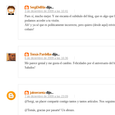
SergiDelRio
dijo...
3 de diciembre de 2009 a las 10:41
Pues sí, mucho mejor. Y me encanta el subtítulo del blog, que es algo que 
podamos acceder a tu visión.
Ah! y ya sé que es políticamente incorrecto, pero quiero (desde aquí) rei
coñazo!
Tomás Pardellas
dijo...
6 de diciembre de 2009 a las 16:36
Me parece genial y me gusta el cambio. Felicidades por el aniversario del bl
Saludos!
jaimecuesta
dijo...
7 de diciembre de 2009 a las 23:09
@Sergi, un placer compartir contigo tantos y tantos artículos. Nos seguim
@Tomás, gracias por pasarte! Un abrazo.