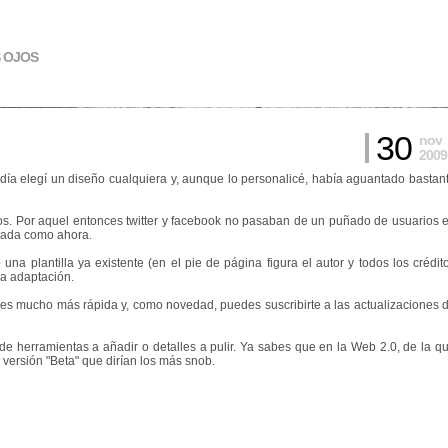
S OJOS
30
nov
2009
ía elegí un diseño cualquiera y, aunque lo personalicé, había aguantado bastan
. Por aquel entonces twitter y facebook no pasaban de un puñado de usuarios 
ndada como ahora.
a plantilla ya existente (en el pie de página figura el autor y todos los crédit
va adaptación.
s mucho más rápida y, como novedad, puedes suscribirte a las actualizaciones 
de herramientas a añadir o detalles a pulir. Ya sabes que en la Web 2.0, de la q
 versión "Beta" que dirían los más snob.