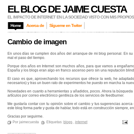
EL BLOG DE JAIME CUESTA
EL IMPACTO DE INTERNET EN LA SOCIEDAD VISTO CON MIS PROPIO
Home
Acerca de
Sígueme en Twiter
Cambio de imagen
En unos días se cumplen dos años del arranque de mi blog personal. En su d
mal el paso del tiempo.
Porque dos años en Internet son muchos años, para que vamos a engañarnos
España y los blogs eran algo en franco ascenso pero sin una reputación bli
El caso es que, aprovechando los recursos que ofrece la web, he adaptado un
necesarios) y tras un buen rato de experimentos he puesto en marcha la nue
Novedades en cuanto a herramientas y añadidos, pocos. Ahora la búsqueda e
artículos por correo electrónico gentileza de los servicios de feedburner.
Me gustaría contar con tu opinión sobre el cambio y tus sugerencias acerca 
este blog forma parte y gusta de hablar, todo está en construcción siempre, en
Gracias por seguirme.
Por jaimecuesta
Etiquetas:
blogs
,
internet