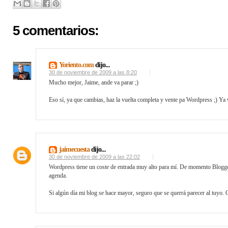
5 comentarios:
Yoriento.com
dijo...
30 de noviembre de 2009 a las 8:20
Mucho mejor, Jaime, ande va parar ;)
Eso sí, ya que cambias, haz la vuelta completa y vente pa Wordpress ;) Ya 
jaimecuesta
dijo...
30 de noviembre de 2009 a las 22:02
Wordpress tiene un coste de entrada muy alto para mí. De momento Blogger
agenda.
Si algún día mi blog se hace mayor, seguro que se querrá parecer al tuyo. 