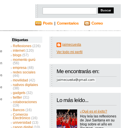
Posts
|
Comentarios
Correo
Etiquetas
jaimecuesta
Reflexiones
(226)
internet
(120)
te
Ver todo mi perfil
blogs
(57)
momento gurú
en
(56)
empresa
(48)
Me encontrarás en:
redes sociales
os
(44)
movilidad
(42)
nativos digitales
de
(38)
gadgets
(32)
twitter
(31)
ue
Lo más leído...
colaboraciones
(19)
Bancos
(16)
¿Qué es el éxito?
Comercio
Hoy leía las reflexiones
Electrónico
(16)
de Javi Santana en su
universidad
(13)
blog sobre el año en
canon digital
(10)