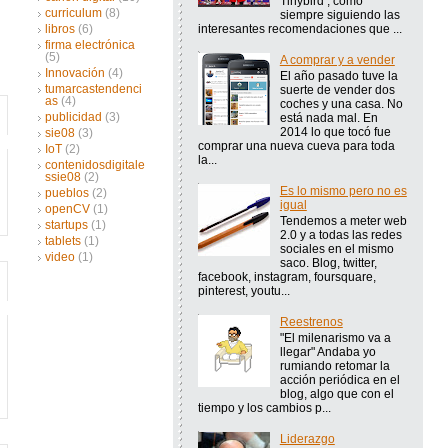
Tinybird , como
curriculum
(8)
siempre siguiendo las
interesantes recomendaciones que ...
libros
(6)
firma electrónica
(5)
A comprar y a vender
Innovación
(4)
El año pasado tuve la
tumarcastendenci
suerte de vender dos
as
(4)
coches y una casa. No
publicidad
(3)
está nada mal. En
2014 lo que tocó fue
sie08
(3)
comprar una nueva cueva para toda
IoT
(2)
la...
contenidosdigitale
ssie08
(2)
Es lo mismo pero no es
pueblos
(2)
igual
openCV
(1)
Tendemos a meter web
startups
(1)
2.0 y a todas las redes
tablets
(1)
sociales en el mismo
video
(1)
saco. Blog, twitter,
facebook, instagram, foursquare,
pinterest, youtu...
Reestrenos
"El milenarismo va a
llegar" Andaba yo
rumiando retomar la
acción periódica en el
blog, algo que con el
tiempo y los cambios p...
Liderazgo