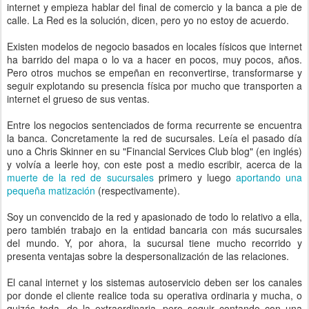
internet y empieza hablar del final de comercio y la banca a pie de
calle. La Red es la solución, dicen, pero yo no estoy de acuerdo.
Existen modelos de negocio basados en locales físicos que internet
ha barrido del mapa o lo va a hacer en pocos, muy pocos, años.
Pero otros muchos se empeñan en reconvertirse, transformarse y
seguir explotando su presencia física por mucho que transporten a
internet el grueso de sus ventas.
Entre los negocios sentenciados de forma recurrente se encuentra
la banca. Concretamente la red de sucursales. Leía el pasado día
uno a Chris Skinner en su "Financial Services Club blog" (en inglés)
y volvía a leerle hoy, con este post a medio escribir, acerca de la
muerte de la red de sucursales
primero y luego
aportando una
pequeña matización
(respectivamente).
Soy un convencido de la red y apasionado de todo lo relativo a ella,
pero también trabajo en la entidad bancaria con más sucursales
del mundo. Y, por ahora, la sucursal tiene mucho recorrido y
presenta ventajas sobre la despersonalización de las relaciones.
El canal internet y los sistemas autoservicio deben ser los canales
por donde el cliente realice toda su operativa ordinaria y mucha, o
quizás toda, de la extraordinaria, pero seguir contando con una