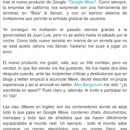
trae el nuevo producto de Google: "
Google Wave
". Como siempre,
la empresa de california nos sorprende con una herramienta sin
terminar, en "Beta" le llaman, y con un estricto sistema de
invitaciones que permite la entrada gradual de usuarios.
Yo conseguí mi invitación el pasado viernes gracias a la
generosidad de Juan Luis, pero no se activó hasta el sábado por la
noche. Como todo nuevo servicio en manos de un enreda que no
se está quieto (ahora nos llaman hackers) me puse a jugar un
poco.
El nuevo producto me gustó, vale, soy un friki confeso, pero es
verdad, lo que iba viendo me iba gustando. No fue hasta dos días
después cuando, ante las incipientes críticas y desilusiones que en
blogs y twitter empezó a acumular Wave, decidí describir mi propia
experiencia y así lo anuncié en twitter.
Alex Bergonzini
me retó: "¿lo
escribirás en wave?" Pues claro y, además, te invito a participar en
mi "ola".
Las olas (Waves en inglés) son los contenedores donde se aloja
todo lo que pasa en Google Wave, contienen chats, documentos,
mensajes y todo tipo de añadidos que las hacen dificilmente
equiparables al mundo real. Un ejemplo , todo el mundo sabe
comparar un correo electrónico con un correo físico, esa