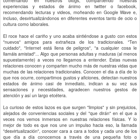
comentando en nuestros blogs, compartiendo nuestras
experiencias y estados de ánimo en twitter o facebook,
recomendando lecturas y videos, moñeando en Google Wave e,
incluso, desvirtualizándonos en diferentes eventos tanto de ocio o
cultura como laborales.
El roce hace el cariño y uno acaba sintiéndose a gusto con estos
"nuevos" amigos para extrañeza de los tradicionales. "Ten
cuidado", "Internet está llena de peligros", "a cualquier cosa le
llamáis amistad"... Algo que personas adultas y maduras (al menos
supuestamente) a veces no llegamos a entender. Estas nuevas
relaciones conocen y comparten mucho más de nuestras vidas que
muchas de las relaciones tradicionales. Conocen el dia a día de lo
que nos ocurre, compartimos gustos y aficiones, detectan nuestros
estados de ánimo casi de inmediato, indican a su vez sus
sensaciones y necesidades, agradecen nuestros gestos de
atención y así un largo etcétera.
Lo curioso de estos lazos es que surgen "limpios" y sin prejuicios,
alejados de conveniencias sociales y del "que dirán" en el que a
veces nos vemos inmersos en nuestras relaciones físicas. Y lo
mejor de todo es que nos une un impulso hacia eso, la llamada
"desvirtualización", conocer cara a cara a todos y cada uno de los
que día a día conocemos a través de una pequeña foto o