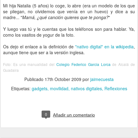
Mi hija Natalia (5 años) lo coge, lo abre (era un modelo de los que
se pliegan, no olvidemos que venía en un huevo) y dice a su
madre... "
Mamá, ¿qué canción quieres que te ponga?
"
Y luego vas tú y le cuentas que los teléfonos son para hablar. Ya,
como los vasitos de yogur de la foto.
Os dejo el enlace a la definición de
"nativo digital" en la wikipedia
,
aunque tiene que ser a la versión inglesa.
Foto: Es una manualidad del
Colegio Federico Garcia Lorca
de Alcalá de
Guadaira
Publicado
17th October 2009
por
jaimecuesta
Etiquetas:
gadgets
movilidad
nativos digitales
Reflexiones
0
Añadir un comentario