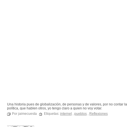
Una historia pues de globalización, de personas y de valores, por no contar l
política, que hablen otros, yo tengo claro a quien no voy votar.
Por jaimecuesta
Etiquetas:
internet
,
pueblos
,
Reflexiones