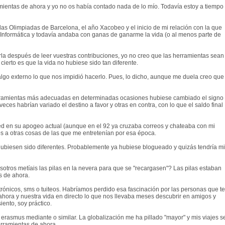
mientas de ahora y yo no os había contado nada de lo mío. Todavía estoy a tiempo
, las Olimpiadas de Barcelona, el año Xacobeo y el inicio de mi relación con la que
de Informática y todavía andaba con ganas de ganarme la vida (o al menos parte de
rla después de leer vuestras contribuciones, yo no creo que las herramientas sean
ierto es que la vida no hubiese sido tan diferente.
lgo externo lo que nos impidió hacerlo. Pues, lo dicho, aunque me duela creo que
erramientas más adecuadas en determinadas ocasiones hubiese cambiado el signo
es habrían variado el destino a favor y otras en contra, con lo que el saldo final
 red en su apogeo actual (aunque en el 92 ya cruzaba correos y chateaba con mi
s a otras cosas de las que me entretenían por esa época.
ubiesen sido diferentes. Probablemente ya hubiese blogueado y quizás tendría mi
sotros metíais las pilas en la nevera para que se "recargasen"? Las pilas estaban
s de ahora.
trónicos, sms o tuiteos. Habríamos perdido esa fascinación por las personas que te
ahora y nuestra vida en directo lo que nos llevaba meses descubrir en amigos y
iento, soy práctico.
erasmus mediante o similar. La globalización me ha pillado "mayor" y mis viajes s
erramientas de ahora.