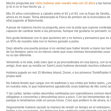
Mucho preguntar por
cómo hubiese sido vuestra vida con 20 años
y las herra
(y tú si no lo has hecho ya...).
Mis 20 años coincidieron a caballo entre el 92 y el 93, con la Expo de Sevilla
ahora es mi mujer. Tenía atravesada la Física de primero de la licenciatura 
ella) jugando al Baloncesto.
A pesar de haberos hecho la pregunta, pero con la pista que supone contesta
capaces de cambiar tanto a las personas. Aunque me gustaría no pensarlo, lo c
Nos gusta fantasear con lo que quisimos ser y no fuimos y pensamos que es a
un 95% de nuestra vida nos lo hemos ganado a pulso.
Dejo abierta una puerta porque sí es verdad que haber tenido a mano las h
de los tiempos, pero no es menos cierto que esas mismas herramientas unas vec
no es tan diferente.
Volviendo a mi vida, está claro que si ya procrastinaba en esa época, con la
amigo Jose que ya residía en Saint Louis) hubiese desviado muchos esfuerzo
Hubiera jugado en red. El Monkey Island, Doom, o los primeros TombRaider h
propia web.
No habría tenido que cargar con mi walkman y sus cintas por todos lados, ¿vo
en nuestra vida, lo que hubiesemos agradecido unas baterías de litio como la
Y las cartas, tantas cartas aburridas cambiadas por espontáneos correos elec
obligaban a conocerlas y descubrirlas poco a poco. Con las herramientas de 
parejas lo tendríamos visto en pocas horas. Creo que prefiero lo de ahora, lo s
Seguramente hubiera sacado la manera de residir un tiempo en el extranjero, 
limitan a las vacaciones, las distancias han cambiado radicalmente con las h