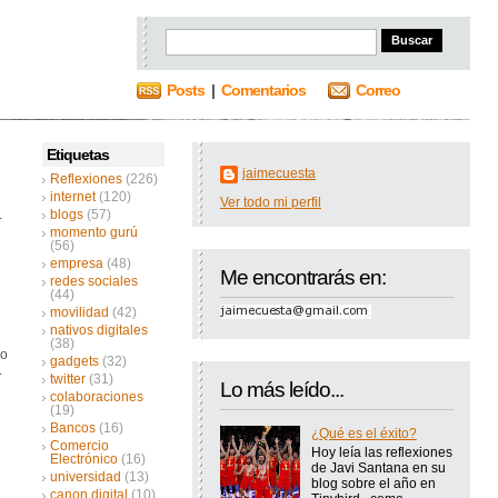
Posts
|
Comentarios
Correo
Etiquetas
jaimecuesta
Reflexiones
(226)
internet
(120)
Ver todo mi perfil
.
blogs
(57)
momento gurú
(56)
empresa
(48)
Me encontrarás en:
redes sociales
(44)
movilidad
(42)
nativos digitales
(38)
mo
gadgets
(32)
.
twitter
(31)
Lo más leído...
colaboraciones
(19)
Bancos
(16)
¿Qué es el éxito?
Comercio
Hoy leía las reflexiones
Electrónico
(16)
de Javi Santana en su
universidad
(13)
blog sobre el año en
canon digital
(10)