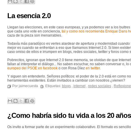
La esencia 2.0
Llegan las elecciones, en este caso europeas, y ya podemos ver a los buitres
que cada uno vote en conciencia,
tal y como nos recomienda Enrique Dans h
caza de la pieza son inenarrables.
Todavía más paradójico es verles alardear de apertura y modernidad cuando h
mejor es cuando se enfrentan a eso que llamamos Internet 2.0. Si bien existe
caso omiso de ellos e irrumpen en blogs, redes sociales, twitter y foros como 
Pobrecitos, ignoran que Internet 2.0 tiene memoria, se olvidan de que Intern
fallan al interpretar el diálogo... No saben escuchar, no saben conversar o, 
europeo del PSOE en facebook
o con Rosa Díez
en twitter
.
Y siguen sin entenderlo. Señores políticos: el poder de la 2.0 está en como n
herramientas existentes. Están invitados a cambiar con nosotros ¿vienen?
Por jaimecuesta
Etiquetas:
blogs
,
internet
,
redes sociales
,
Reflexion
¿Como habría sido tu vida a los 20 año
Os invito a formar parte de un experimento colaborativo. El formato es sencillo