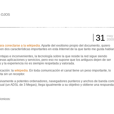
S OJOS
31
may
2009
ra conectarse a la wikipedia
. Aparte del exotismo propio del documento, quiero
n dos características importantes en esta Internet de la que tanto me gusta hablar
ntajas e inconvenientes, la tecnología sobre la que reside la red sigue siendo
evas aplicaciones y servicios, pero eso no supone que los antiguos dejen de ser
s y la experiencia no es siempre respetada y valorada.
icación: la
wikipedia
. En toda comunicación el canal tiene un peso importante, lo
a sin un receptor.
clusivamente a potentes ordenadores, navegadores punteros y anchos de banda co
al (un ADSL de 3 Megas), llega igualmente a su objetivo y obtiene una respuesta
écnicos: