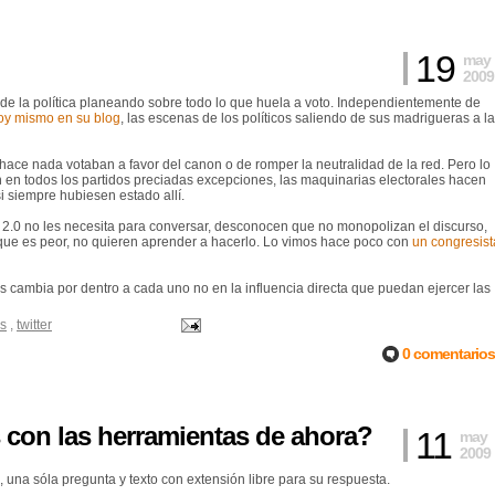
19
may
2009
 de la política planeando sobre todo lo que huela a voto. Independientemente de
oy mismo en su blog
, las escenas de los políticos saliendo de sus madrigueras a la
ace nada votaban a favor del canon o de romper la neutralidad de la red. Pero lo
n en todos los partidos preciadas excepciones, las maquinarias electorales hacen
si siempre hubiesen estado allí.
et 2.0 no les necesita para conversar, desconocen que no monopolizan el discurso,
lo que es peor, no quieren aprender a hacerlo. Lo vimos hace poco con
un congresist
os cambia por dentro a cada uno no en la influencia directa que puedan ejercer las
es
,
twitter
0 comentarios
s con las herramientas de ahora?
11
may
2009
, una sóla pregunta y texto con extensión libre para su respuesta.