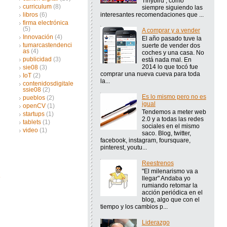
Tinybird , como
curriculum
(8)
siempre siguiendo las
interesantes recomendaciones que ...
libros
(6)
firma electrónica
(5)
A comprar y a vender
Innovación
(4)
El año pasado tuve la
tumarcastendenci
suerte de vender dos
as
(4)
coches y una casa. No
publicidad
(3)
está nada mal. En
2014 lo que tocó fue
sie08
(3)
comprar una nueva cueva para toda
IoT
(2)
la...
contenidosdigitale
ssie08
(2)
Es lo mismo pero no es
pueblos
(2)
igual
openCV
(1)
Tendemos a meter web
startups
(1)
2.0 y a todas las redes
tablets
(1)
sociales en el mismo
video
(1)
saco. Blog, twitter,
facebook, instagram, foursquare,
pinterest, youtu...
Reestrenos
"El milenarismo va a
llegar" Andaba yo
rumiando retomar la
acción periódica en el
blog, algo que con el
tiempo y los cambios p...
Liderazgo