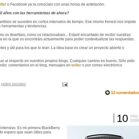
tter
o Facebook ya la conocíais con unas horas de antelación:
20 años con las herramientas de ahora?
 cambios se suceden en cortos intervalos de tiempo. Ese mismo frenesí nos impide
s herramientas y tendencias.
 os divertíais, como os relacionabais... Estaré encantado de recibir vuestras
ja en la que os encontráis actualmente para poder contextualizar las respuestas.
es y útil para los que lo lean. La idea base es crear un proyecto abierto y
icar al respecto en vuestros propios blogs. Cualquier camino es bueno. Sólo pido
 medio: comentarios en el blog, mensajes en
twitter
o por correo electrónico
,
redes sociales
12 comentarios
10
may
2009
ntensivo. Es mi primera BlackBerry
xto espero que sean útiles para