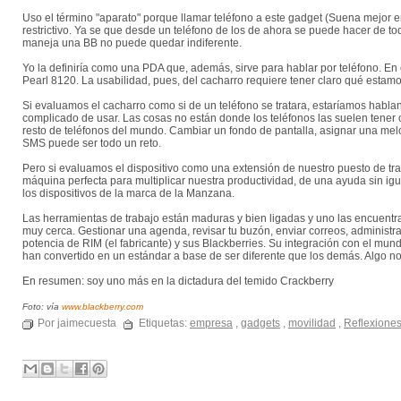
Uso el término "aparato" porque llamar teléfono a este gadget (Suena mejor 
restrictivo. Ya se que desde un teléfono de los de ahora se puede hacer de t
maneja una BB no puede quedar indiferente.
Yo la definiría como una PDA que, además, sirve para hablar por teléfono. E
Pearl 8120. La usabilidad, pues, del cacharro requiere tener claro qué estam
Si evaluamos el cacharro como si de un teléfono se tratara, estaríamos hab
complicado de usar. Las cosas no están donde los teléfonos las suelen tener
resto de teléfonos del mundo. Cambiar un fondo de pantalla, asignar una mel
SMS puede ser todo un reto.
Pero si evaluamos el dispositivo como una extensión de nuestro puesto de t
máquina perfecta para multiplicar nuestra productividad, de una ayuda sin igu
los dispositivos de la marca de la Manzana.
Las herramientas de trabajo están maduras y bien ligadas y uno las encuentr
muy cerca. Gestionar una agenda, revisar tu buzón, enviar correos, administra
potencia de RIM (el fabricante) y sus Blackberries. Su integración con el mun
han convertido en un estándar a base de ser diferente que los demás. Algo no
En resumen: soy uno más en la dictadura del temido Crackberry
Foto: vía
www.blackberry.com
Por jaimecuesta
Etiquetas:
empresa
,
gadgets
,
movilidad
,
Reflexione