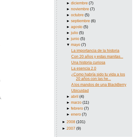
►
diciembre
(7)
►
noviembre
(7)
►
octubre
(5)
►
septiembre
(6)
►
agosto
(5)
►
julio
(5)
►
junio
(5)
▼
mayo
(7)
La importancia de la historia
Con 20 años y estas manitas...
Una historia curiosa
La esencia 2.0
¿Como habría sido tu vida a los
20 años con las he...
s
A los mandos de una BlackBerry
Ubicuidad
►
abril
(4)
.
►
marzo
(11)
►
febrero
(7)
►
enero
(7)
►
2008
(101)
►
2007
(9)