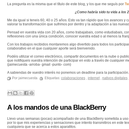
La pregunta es la misma que el título de este blog, y los que me seguís por
Twi
¿Como habría sido tu vida a los 
Me da igual si teneis 60, 40 o 25 años. Esto va tan rápido que los avances y
valorar la transformación que sufrimos por dentro y la adaptación a las nueva
Pensad en vuestra vida con 20 años, como trabajabais, como estudiabais, como
reflexiones con una única condición, conocer vuestra edad o al menos la fran
Con los trabajos recibidos montaremos algo divertido para todos los participant
colaborativo en el que cualquier aporte será bienvenido.
Podéis utilizar el correo electrónico, compartir documentos en la nube o publ
que notifiqueis vuestra intención de participar en esto a través de cualquier
(jaimecuesta -arroba- gmail -punto- com)
A sabiendas de vuestro interés no ponemos un deadline para la participación.
Por jaimecuesta
Etiquetas:
colaboraciones
,
internet
,
nativos digitales
A los mandos de una BlackBerry
Llevo unas semanas (pocas) acompañado de una BlackBerry sometida a uso i
por lo que mis experiencias y sensaciones que intento transmitiros en este te
cualquiera que se acerca a estos aparatitos.