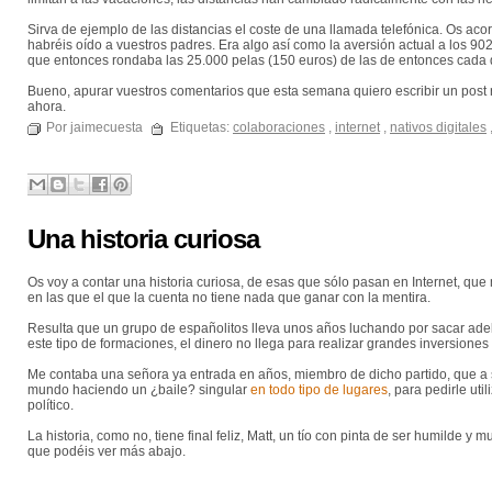
Sirva de ejemplo de las distancias el coste de una llamada telefónica. Os aco
habréis oído a vuestros padres. Era algo así como la aversión actual a los 902,
que entonces rondaba las 25.000 pelas (150 euros) de las de entonces cada 
Bueno, apurar vuestros comentarios que esta semana quiero escribir un post 
ahora.
Por jaimecuesta
Etiquetas:
colaboraciones
,
internet
,
nativos digitales
Una historia curiosa
Os voy a contar una historia curiosa, de esas que sólo pasan en Internet, que
en las que el que la cuenta no tiene nada que ganar con la mentira.
Resulta que un grupo de españolitos lleva unos años luchando por sacar adela
este tipo de formaciones, el dinero no llega para realizar grandes inversiones 
Me contaba una señora ya entrada en años, miembro de dicho partido, que a s
mundo haciendo un ¿baile? singular
en todo tipo de lugares
, para pedirle ut
político.
La historia, como no, tiene final feliz, Matt, un tío con pinta de ser humilde 
que podéis ver más abajo.