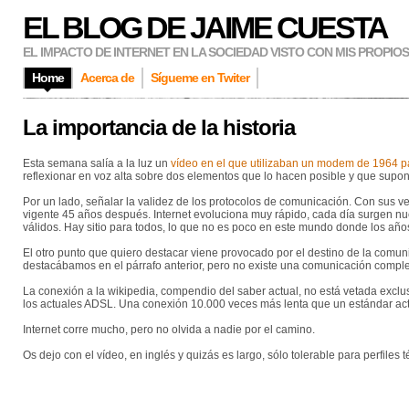
EL BLOG DE JAIME CUESTA
EL IMPACTO DE INTERNET EN LA SOCIEDAD VISTO CON MIS PROPIO
Home
Acerca de
Sígueme en Twiter
La importancia de la historia
Esta semana salía a la luz un
vídeo en el que utilizaban un modem de 1964 pa
reflexionar en voz alta sobre dos elementos que lo hacen posible y que supone
Por un lado, señalar la validez de los protocolos de comunicación. Con sus ve
vigente 45 años después. Internet evoluciona muy rápido, cada día surgen nu
válidos. Hay sitio para todos, lo que no es poco en este mundo donde los año
El otro punto que quiero destacar viene provocado por el destino de la comun
destacábamos en el párrafo anterior, pero no existe una comunicación complet
La conexión a la wikipedia, compendio del saber actual, no está vetada ex
los actuales ADSL. Una conexión 10.000 veces más lenta que un estándar actu
Internet corre mucho, pero no olvida a nadie por el camino.
Os dejo con el vídeo, en inglés y quizás es largo, sólo tolerable para perfiles t