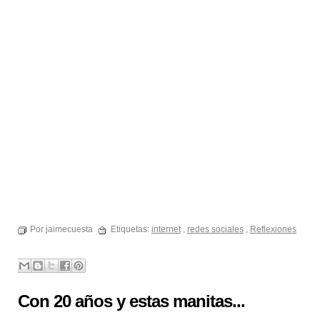
Por jaimecuesta
Etiquetas:
internet
,
redes sociales
,
Reflexiones
Con 20 años y estas manitas...