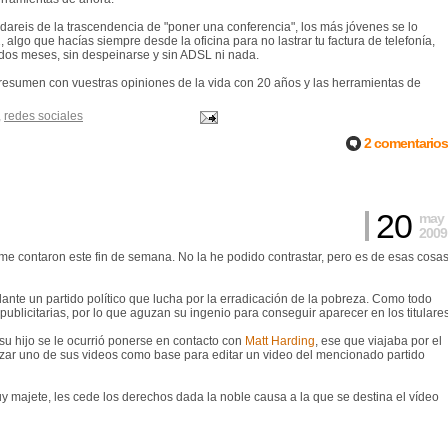
rdareis de la trascendencia de "poner una conferencia", los más jóvenes se lo
 algo que hacías siempre desde la oficina para no lastrar tu factura de telefonía,
dos meses, sin despeinarse y sin ADSL ni nada.
resumen con vuestras opiniones de la vida con 20 años y las herramientas de
,
redes sociales
2 comentarios
20
may
2009
 me contaron este fin de semana. No la he podido contrastar, pero es de esas cosa
nte un partido político que lucha por la erradicación de la pobreza. Como todo
publicitarias, por lo que aguzan su ingenio para conseguir aparecer en los titulares
u hijo se le ocurrió ponerse en contacto con
Matt Harding
, ese que viajaba por el
ilizar uno de sus videos como base para editar un video del mencionado partido
y muy majete, les cede los derechos dada la noble causa a la que se destina el vídeo