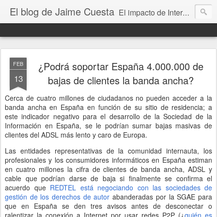
El blog de Jaime Cuesta
El impacto de Internet en la sociedad visto con mis propios ojos
¿Podrá soportar España 4.000.000 de
FEB
13
bajas de clientes la banda ancha?
Cerca de cuatro millones de ciudadanos no pueden acceder a la
banda ancha en España en función de su sitio de residencia; a
este indicador negativo para el desarrollo de la Sociedad de la
Información en España, se le podrían sumar bajas masivas de
clientes del ADSL más lento y caro de Europa.
Las entidades representativas de la comunidad internauta, los
profesionales y los consumidores informáticos en España estiman
en cuatro millones la cifra de clientes de banda ancha,
ADSL
y
cable que podrían darse de baja si finalmente se confirma el
acuerdo que
REDTEL
está negociando con las sociedades de
gestión de los derechos de autor
abanderadas por la
SGAE
para
que en España se den tres avisos antes de desconectar o
ralentizar la conexión a Internet por usar redes P2P (¿
quién es