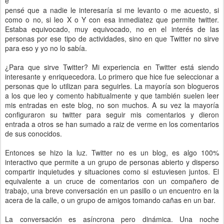
e
pensé que a nadie le interesaría si me levanto o me acuesto, si
como o no, si leo X o Y con esa inmediatez que permite twitter.
Estaba equivocado, muy equivocado, no en el interés de las
personas por ese tipo de actividades, sino en que Twitter no sirve
para eso y yo no lo sabía.
¿Para que sirve Twitter? Mi experiencia en Twitter está siendo
interesante y enriquecedora. Lo primero que hice fue seleccionar a
personas que lo utilizan para seguirles. La mayoría son blogueros
a los que leo y comento habitualmente y que también suelen leer
mis entradas en este blog, no son muchos. A su vez la mayoría
configuraron su twitter para seguir mis comentarios y dieron
entrada a otros se han sumado a raiz de verme en los comentarios
de sus conocidos.
Entonces se hizo la luz. Twitter no es un blog, es algo 100%
interactivo que permite a un grupo de personas abierto y disperso
compartir inquietudes y situaciones como si estuviesen juntos. El
equivalente a un cruce de comentarios con un compañero de
trabajo, una breve conversación en un pasillo o un encuentro en la
acera de la calle, o un grupo de amigos tomando cañas en un bar.
La conversación es asíncrona pero dinámica. Una noche