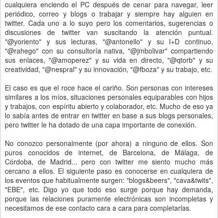
cualquiera enciendo el PC después de cenar para navegar, leer
periódico, correo y blogs o trabajar y siempre hay alguien en
twitter. Cada uno a lo suyo pero los comentarios, sugerencias o
discusiones de twitter van suscitando la atención puntual.
"@yoriento" y sus lecturas, "@antonello" y su I+D continuo,
"@rahego" con su consultoría nativa, "@jmbolivar" compartiendo
sus enlaces, "@amoperez" y su vida en directo, "@qtorb" y su
creatividad, "@nespral" y su innovación, "@fboza" y su trabajo, etc.
El caso es que el roce hace el cariño. Son personas con intereses
similares a los míos, situaciones personales equiparables con hijos
y trabajos, con espíritu abierto y colaborador, etc. Mucho de eso ya
lo sabía antes de entrar en twitter en base a sus blogs personales,
pero twitter le ha dotado de una capa importante de conexión.
No conozco personalmente (por ahora) a ninguno de ellos. Son
puros conocidos de internet, de Barcelona, de Málaga, de
Córdoba, de Madrid... pero con twitter me siento mucho más
cercano a ellos. El siguiente paso es conocerse en cualquiera de
los eventos que habitualmente surgen: "blogs&beers", "cava&twits",
"EBE", etc. Digo yo que todo eso surge porque hay demanda,
porque las relaciones puramente electrónicas son incompletas y
necesitamos de ese contacto cara a cara para completarlas.