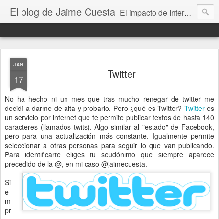
El blog de Jaime Cuesta
El impacto de Internet en la sociedad visto con mis propios ojos
JAN
Twitter
17
No ha hecho ni un mes que tras mucho renegar de twitter me
decidí a darme de alta y probarlo. Pero ¿qué es Twitter?
Twitter
es
un servicio por internet que te permite publicar textos de hasta 140
caracteres (llamados twits). Algo similar al "estado" de Facebook,
pero para una actualización más constante. Igualmente permite
seleccionar a otras personas para seguir lo que van publicando.
Para identificarte eliges tu seudónimo que siempre aparece
precedido de la @, en mi caso @jaimecuesta.
Si
e
m
pr