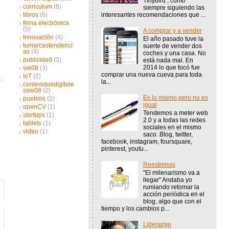
Tinybird , como
curriculum
(8)
siempre siguiendo las
interesantes recomendaciones que ...
libros
(6)
firma electrónica
(5)
A comprar y a vender
Innovación
(4)
El año pasado tuve la
tumarcastendenci
suerte de vender dos
as
(4)
coches y una casa. No
publicidad
(3)
está nada mal. En
2014 lo que tocó fue
sie08
(3)
comprar una nueva cueva para toda
IoT
(2)
s
la...
contenidosdigitale
ssie08
(2)
Es lo mismo pero no es
pueblos
(2)
igual
openCV
(1)
Tendemos a meter web
startups
(1)
2.0 y a todas las redes
tablets
(1)
sociales en el mismo
video
(1)
saco. Blog, twitter,
facebook, instagram, foursquare,
pinterest, youtu...
Reestrenos
"El milenarismo va a
llegar" Andaba yo
rumiando retomar la
acción periódica en el
blog, algo que con el
tiempo y los cambios p...
Liderazgo