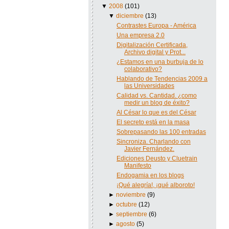
▼
2008
(101)
▼
diciembre
(13)
Contrastes Europa - América
Una empresa 2.0
Digitalización Certificada,
Archivo digital y Prot...
¿Estamos en una burbuja de lo
colaborativo?
Hablando de Tendencias 2009 a
las Universidades
Calidad vs. Cantidad. ¿como
medir un blog de éxito?
Al César lo que es del César
El secreto está en la masa
Sobrepasando las 100 entradas
Sincroniza. Charlando con
Javier Fernández.
Ediciones Deusto y Cluetrain
Manifesto
Endogamia en los blogs
¡Qué alegría!, ¡qué alboroto!
►
noviembre
(9)
►
octubre
(12)
►
septiembre
(6)
►
agosto
(5)