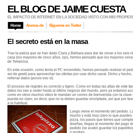
EL BLOG DE JAIME CUESTA
EL IMPACTO DE INTERNET EN LA SOCIEDAD VISTO CON MIS PROPIO
Home
Acerca de
Sígueme en Twiter
El secreto está en la masa
Tras la paliza que se han dado Clara y Bárbara para dar de cenar a los seis 
casa (los mayores de cinco años, ojo), hemos pensado que los mayores cena
de Telepizza.
En esta ocasión, como tenía el PC encendido, hemos pensado realizar el pedid
así de geek) para aprovechar las ofertas por usar dicho canal. Dicho y hecho,
rellenar datos (pocos eso sí).
El proceso de registro es correcto y ligero. Como en todas las altas de este ti
datos los van a ceder hasta al último negocio del mundo, pero ya estamos ac
como en otros muchos sitios te mandan un correo de bienvenida con la clave
puesta en claro, es decir, que no la deben guardar encriptada, así que por favo
a la habitual.
Luego viene el momento del pedido. 
mucho y está muy claro lo que puedes p
pizza, los pasos que tienes que complet
diseñas, llegas al momento del pago do
pedido (se acabó guardar los papelitos 
o postres.