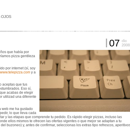
S OJOS
07
dic
2008
niños que había por
ríamos pizza gentileza
o por internet (sí, soy
www.telepizza.com
y a
po aceptas que tus
ostumbrados. Eso sí,
 que acabas de elegir
r utilizad una diferente
La web me ha gustado
edir, lo que lleva cada
ar y las etapas que comprende tu pedido. Es rápido elegir pizzas, incluso las
nde ellos mismos te ofrecen las ofertas vigentes o que mejor se adaptan a tu
del buzoneo) y, antes de confirmar, seleccionas los extras tipo refrescos, aperitivo