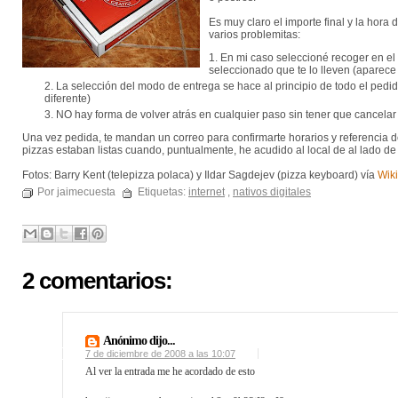
Es muy claro el importe final y la hora
varios problemitas:
En mi caso seleccioné recoger en el 
seleccionado que te lo lleven (aparece
La selección del modo de entrega se hace al principio de todo el pedid
diferente)
NO hay forma de volver atrás en cualquier paso sin tener que cancelar 
Una vez pedida, te mandan un correo para confirmarte horarios y referencia d
pizzas estaban listas cuando, puntualmente, he acudido al local de al lado de
Fotos: Barry Kent (telepizza polaca) y Ildar Sagdejev (pizza keyboard) vía
Wik
Por jaimecuesta
Etiquetas:
internet
,
nativos digitales
2 comentarios:
Anónimo dijo...
7 de diciembre de 2008 a las 10:07
Al ver la entrada me he acordado de esto