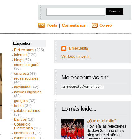
Posts
|
Comentarios
Correo
Etiquetas
jaimecuesta
Reflexiones
(226)
internet
(120)
Ver todo mi perfil
blogs
(57)
momento gurú
(56)
empresa
(48)
Me encontrarás en:
redes sociales
(44)
movilidad
(42)
nativos digitales
(38)
gadgets
(32)
twitter
(31)
Lo más leído...
colaboraciones
(19)
Bancos
(16)
¿Qué es el éxito?
Comercio
Hoy leía las reflexiones
Electrónico
(16)
de Javi Santana en su
universidad
(13)
s
blog sobre el año en
canon digital
(10)