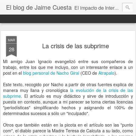
El blog de Jaime Cuesta
El impacto de Internet en la sociedad visto con mis propios ojos
MAR
La crisis de las subprime
28
Mi amigo Juan Ignacio evangelizó entre sus compañeros de
trabajo, entre los que me incluyo, con un interesante enlace a un
post en el
blog personal de Nacho Giral
(CEO de
Atrapalo
).
Este texto, recogido por Nacho a partir de otras fuentes explica de
manera muy llana y cronológica
la evolución de la crisis de las
subprime
. El artículo es muy didáctico y sirve de introducción y
puesta en contexto, aunque a mi parecer se toma ciertas licencias
"periodísticas" simplificando hechos y asignando el 100% de
determinados sucesos a sólo un "inculpado".
Otros que también están en la picota en el artículo son las "punto
com", el diablo parece la Madre Teresa de Calcuta a su lado, como