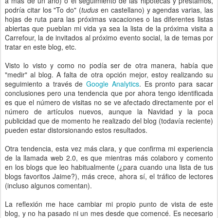
a más de un año) o el seguimiento de las hipotecas y préstamos,
podría citar los "To do" (
tudus
en castellano) y agendas varias, las
hojas de ruta para las próximas vacaciones o las diferentes listas
abiertas que pueblan mi vida ya sea la lista de la próxima visita a
Carrefour, la de invitados al próximo evento social, la de temas por
tratar en este blog, etc.
Visto lo visto y como no podía ser de otra manera, había que
"medir" al blog. A falta de otra opción mejor, estoy realizando su
seguimiento a través de
Google Analytics
. Es pronto para sacar
conclusiones pero una tendencia que por ahora tengo identificada
es que el número de visitas no se ve afectado directamente por el
número de artículos nuevos, aunque la Navidad y la poca
publicidad que de momento he realizado del blog (todavía reciente)
pueden estar distorsionando estos resultados.
Otra tendencia, esta vez más clara, y que confirma mi experiencia
de la llamada web 2.0, es que mientras más colaboro y comento
en los blogs que leo habitualmente (¿para cuando una lista de tus
blogs favoritos Jaime?), más crece, ahora sí, el tráfico de lectores
(incluso algunos comentan).
La reflexión me hace cambiar mi propio punto de vista de este
blog, y no ha pasado ni un mes desde que comencé. Es necesario